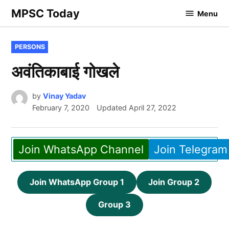
Skip
MPSC Today
Menu
to
content
POSTED
PERSONS
IN
अवंतिकाबाई गोखले
by
Vinay Yadav
February 7, 2020
Updated
April 27, 2022
Join WhatsApp Channel
Join Telegram
Join WhatsApp Group 1
Join Group 2
Group 3