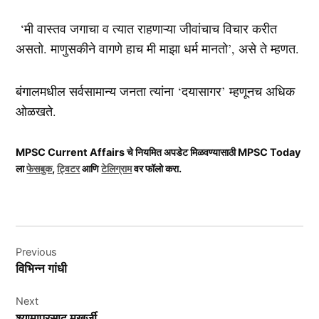
‘मी वास्तव जगाचा व त्यात राहणाऱ्या जीवांचाच विचार करीत
असतो. माणुसकीने वागणे हाच मी माझा धर्म मानतो’, असे ते म्हणत.
बंगालमधील सर्वसामान्य जनता त्यांना ‘दयासागर’ म्हणूनच अधिक
ओळखते.
MPSC Current Affairs चे नियमित अपडेट मिळवण्यासाठी MPSC Today
ला
फेसबुक
,
ट्विटर
आणि
टेलिग्राम
वर फॉलो करा.
Post
Previous
navigation
विभिन्न गांधी
Next
श्यामाप्रसाद मुखर्जी