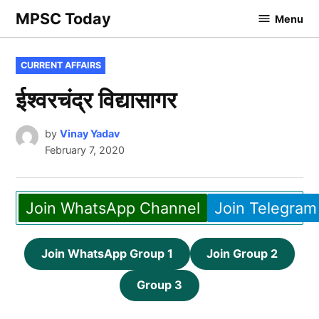
Skip
MPSC Today
Menu
to
content
POSTED
CURRENT AFFAIRS
IN
ईश्वरचंद्र विद्यासागर
by
Vinay Yadav
February 7, 2020
Join WhatsApp Channel
Join Telegram
Join WhatsApp Group 1
Join Group 2
Group 3