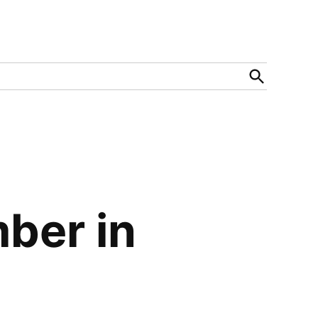
Open
Search
ember in