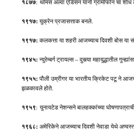
१८७७
: थाॅमस अल्वा एडिसन यांनो ग्रामोफोन चा शोध
१९१७:
युक्रेन प्रजासत्ताक बनले.
१९१७:
कलकत्ता या शहरी आजच्याच दिवशी बोस या संश
१९४५:
न्युरेम्बर्ग ट्रायल्स – दुसर्‍या महायुद्धातील गु
१९५५:
पौली उम्रीगर या भारतीय क्रिकेट पटू ने आजच
झळकावले होते.
१९५९
: युनायटेड नेशन्सने बालहक्कांच्या घोषणापत्र
१९६८:
अमेरिकेने आजच्याच दिवशी नेवाडा येथे अण्वस्त्र