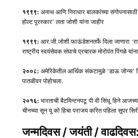
१९९९:
अनाथ आणि निराधार बालकांच्या संगोपनासाठी दि
होल्ट पुरस्कार’ लता जोशी यांना जाहीर
१९९९:
आर.जी.जोशी फाऊंडेशनतर्फे दिला जाणारा ‘राष्
राष्ट्रीय स्वयंसेवक संघाचे प्रचारक मोरोपंत पिंगळे यांन
२००८:
अमेरिकेतील आर्थिक संकटामुळे ’डाऊ जोन्स’ नि
पातळीवर पोहोचला.
२०१६:
भारताची बैटमिन्टनपटू पी वी सिंधू हिने आजच्
चीनच्या सून यु को हिचा पराजय करित पहिला सुपर सिरी
जन्मदिवस / जयंती / वाढदिवस