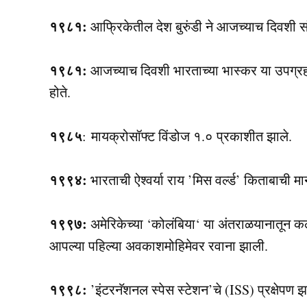
१९८१:
आफ्रिकेतील देश बुरुंडी ने आजच्याच दिवशी सं
१९८१:
आजच्याच दिवशी भारताच्या भास्कर या उपग्र
होते.
१९८५
: मायक्रोसॉफ्ट विंडोज १.० प्रकाशीत झाले.
१९९४:
भारताची ऐश्वर्या राय ’मिस वर्ल्ड’ किताबाची 
१९९७:
अमेरिकेच्या ‘कोलंबिया‘ या अंतराळयानातून क
आपल्या पहिल्या अवकाशमोहिमेवर रवाना झाली.
१९९८:
’इंटरनॅशनल स्पेस स्टेशन’चे (ISS) प्रक्षेपण झ