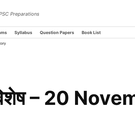
PSC Preparations
ams
Syllabus
Question Papers
Book List
tory
िनविशेष – 20 Nov