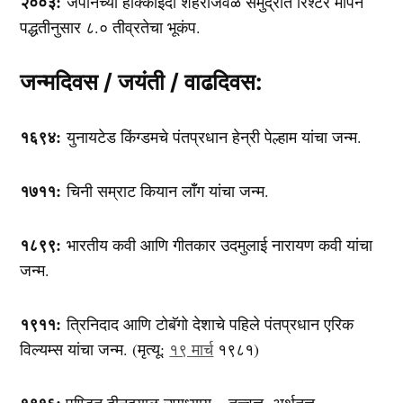
२००३:
जपानच्या होक्काइदो शहराजवळ समुद्रात रिश्टर मापन
पद्धतीनुसार ८.० तीव्रतेचा भूकंप.
जन्मदिवस / जयंती / वाढदिवस:
१६९४:
युनायटेड किंग्डमचे पंतप्रधान हेन्री पेल्हाम यांचा जन्म.
१७११:
चिनी सम्राट कियान लॉँग यांचा जन्म.
१८९९:
भारतीय कवी आणि गीतकार उदमुलाई नारायण कवी यांचा
जन्म.
१९११:
त्रिनिदाद आणि टोबॅगो देशाचे पहिले पंतप्रधान एरिक
विल्यम्स यांचा जन्म. (मृत्यू:
१९ मार्च
१९८१)
१९१६:
पण्डित दीनदयाळ उपाध्याय – तत्त्वज्ञ, अर्थतज्ञ,