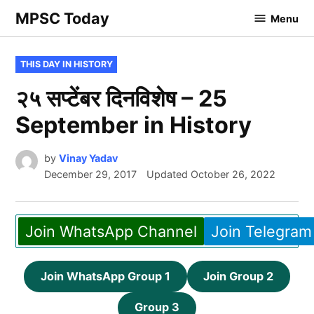
Skip
MPSC Today
Menu
to
content
POSTED
THIS DAY IN HISTORY
IN
२५ सप्टेंबर दिनविशेष – 25
September in History
by
Vinay Yadav
December 29, 2017
Updated
October 26, 2022
Join WhatsApp Channel
Join Telegram
Join WhatsApp Group 1
Join Group 2
Group 3