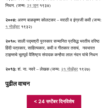
निधन. (जन्म:
२९ जून
१९३४)
२००४:
अरुण बाळकृष्ण कोलटकर – मराठी व इंग्रजी कवी (जन्म:
१ नोव्हेंबर
१९३२)
२०१०:
साली पद्मश्री पुरस्कार सन्मानित प्रसिद्ध भरतीय वरिष्ठ
हिंदी पत्रकार, साहित्यकार, कवी व गीतकार तसचं, नवभारत
टाइम्सचे भूतपूर्व वैशिष्ट्य संपादक कन्हैया लाल नंदन यांचे निधन
२०१३:
शं. ना. नवरे – लेखक (जन्म:
२१ नोव्हेंबर
१९२७)
पुढील वाचन
< 24 सप्टेंबर दिनविशेष