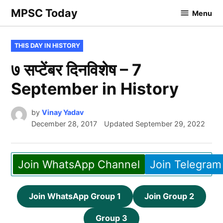
Skip
MPSC Today
Menu
to
content
POSTED
THIS DAY IN HISTORY
IN
७ सप्टेंबर दिनविशेष – 7
September in History
by
Vinay Yadav
December 28, 2017
Updated
September 29, 2022
Join WhatsApp Channel
Join Telegram
Join WhatsApp Group 1
Join Group 2
Group 3