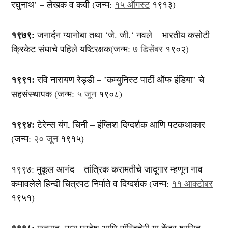
रघुनाथ’ – लेखक व कवी (जन्म:
१५ ऑगस्ट
१९१३)
१९७९:
जनार्दन ग्यानोबा तथा ‘जे. जी.‘ नवले – भारतीय कसोटी
क्रिकेट संघाचे पहिले यष्टिरक्षक(जन्म:
७ डिसेंबर
१९०२)
१९९१:
रवि नारायण रेड्डी – ’कम्युनिस्ट पार्टी ऑफ इंडिया’ चे
सहसंस्थापक (जन्म:
५ जून
१९०८)
१९९४:
टेरेन्स यंग, चिनी – इंग्लिश दिग्दर्शक आणि पटकथाकार
(जन्म:
२० जून
१९१५)
१९९७: मुकूल आनंद – तांत्रिक करामतीचे जादूगार म्हणून नाव
कमावलेले हिन्दी चित्रपट निर्माते व दिग्दर्शक (जन्म:
११ आक्टोबर
१९५१)
१९९८:
गुजरात, मध्य प्रदेश आणि पॉन्डिचेरी या केंद्र शासित