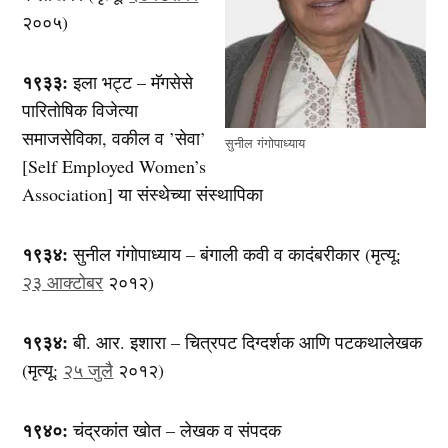
२००५)
१९३३:
इला भट्ट – मॅगसेसे
पारितोषिक विजेत्या
समाजसेविका, वकील व ’सेवा’
सुनील गंगोपाध्याय
[Self Employed Women’s
Association] या संस्थेच्या संस्थापिका
१९३४:
सुनील गंगोपाध्याय – बंगाली कवी व कादंबरीकार (मृत्यू:
२३ आक्टोबर
२०१२)
१९३४:
बी. आर. इशारा – चित्रपट दिग्दर्शक आणि पटकथालेखक
(मृत्यू:
२५ जुलै
२०१२)
१९४०:
चंद्रकांत खोत – लेखक व संपदक