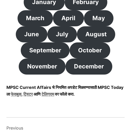
January
February
March
April
May
June
July
August
September
October
November
December
MPSC Current Affairs चे नियमित अपडेट मिळवण्यासाठी MPSC Today
ला
फेसबुक
,
ट्विटर
आणि
टेलिग्राम
वर फॉलो करा.
Post
Previous
navigation