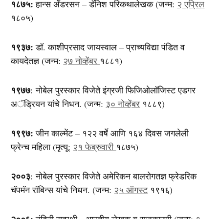
१८७५:
हान्स अँडरसन – डॅनिश परिकथालेखक (जन्म:
२ एप्रिल
१८०५)
१९३७:
डॉ. काशीप्रसाद जायस्वाल – प्राच्यविद्या पंडित व
कायदेतज्ञ (जन्म:
२७ नोव्हेंबर
१८८१)
१९७७
: नोबेल पुरस्कार विजेते इंग्रजी फिजिओलॉजिस्ट एडगर
अॅड्रियन यांचे निधन. (जन्म:
३० नोव्हेंबर
१८८९)
१९९७:
जीन काल्मेंट – १२२ वर्षे आणि १६४ दिवस जगलेली
फ्रेन्च महिला (मृत्यू:
२१ फेब्रुवारी
१८७५)
२००३
: नोबेल पुरस्कार विजेते अमेरिकन बालरोगतज्ञ फ्रेडरिक
चॅपमॅन रॉबिन्स यांचे निधन. (जन्म:
२५ ऑगस्ट
१९१६)
२००६:
नंदिनी सत्पथी – भारतीय लेखक व राजकारणी (जन्म:
९