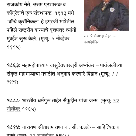
राजकीय नेते, उत्तम प्रशासक व
काँग्रेसचे एक संस्थापक. १९१३ मधे
’बॉम्बे क्रॉनिकल’ हे इंग्रजी भाषेतील
पहिले राष्ट्रीय बाण्याचे वृत्तपत्र त्यांनी
सर फिरोजशहा मेहता –
मुंबईत सुरू केले. (मृत्यू:
५ नोव्हेंबर
कायदेपंडित
१९१५)
१८६३:
महामहोपाध्याय वासुदेवशास्त्री अभ्यंकर – पातंजलीच्या
संकृत महाभाष्याचा मराठीत अनुवाद करणारे विद्वान (मृत्यू: ? ?
????)
१८८८
: भारतीय धर्मगुरू ताहेर सैफुद्दीन यांचा जन्म. (मृत्यू:
१२
नोव्हेंबर
१९६५)
१८९४:
नारायण सीताराम तथा ना. सी. फडके – साहित्यिक व
वक्ते (मृत्यू:
२२ आक्टोबर
१९७८)