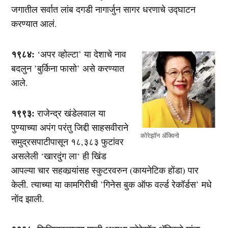
जगातील सर्वात लांब दगडी नागार्जुन सागर धरणाचे उद्घाटन
करण्यात आलं.
१९८४:
‘अपर व्होल्टा’ या देशाचे नाव
बदलुन ’बुर्किना फासो’ असे करण्यात
आले.
१९९३:
राजेन्द्र खंडेलवाल या
पुण्याच्या अपंग परंतु जिद्दी साहसवीराने
कोरेझॉन अ‍ॅक्‍विनो
समुद्रसपाटीपासून १८,३८३ फुटांवर
असलेली ‘खारदुंग ला‘ ही खिंड
आपल्या चार सहकार्‍यांसह स्कुटरवरुन (कायनेटिक होंडा) पार
केली. त्याच्या या कामगिरीची ’गिनेस बुक ऑफ वर्ल्ड रेकॉर्डस’ मधे
नोंद झाली.