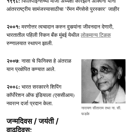
१९९८:
फिलिपाइन्सच्या माजी अध्यक्षा कोरेझॉन अ‍ॅक्‍विनो यांना
आंतरराष्ट्रीय सामंजस्यासाठीचा ’रॅमन मॅगसेसे पुरस्कार’ जाहीर
२००१:
मरणोत्तर त्वचादान करुन दुसर्‍यांना जीवनदान देणारी,
भारतातील पहिली स्किन बँक मुंबई येथील
लोकमान्य टिळक
रुग्णालयात स्थापन झाली.
२००७
: नासा चे फिनिक्स हे अंतराळ
यान प्रक्षेपित कण्यात आले.
२००८:
भारत सरकारने शिपिंग
कॉर्पोरेशन ऑफ इंडियाला (एससीआय)
नवरत्न दर्जा प्रदान केला.
नारायण सीताराम तथा ना. सी.
फडके
जन्मदिवस / जयंती /
वाढदिवस: